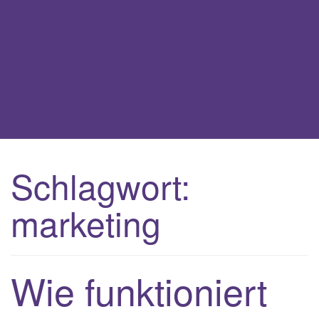
t
i
o
n
Schlagwort:
marketing
Wie funktioniert