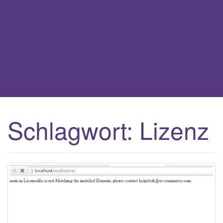
t
i
o
n
Schlagwort:
Lizenz