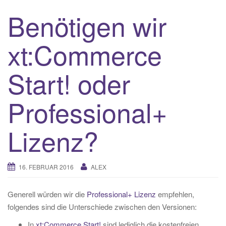
Benötigen wir
xt:Commerce
Start! oder
Professional+
Lizenz?
16. FEBRUAR 2016
ALEX
Generell würden wir die
Professional+ Lizenz
empfehlen,
folgendes sind die Unterschiede zwischen den Versionen:
In
xt:Commerce Start!
sind lediglich die kostenfreien