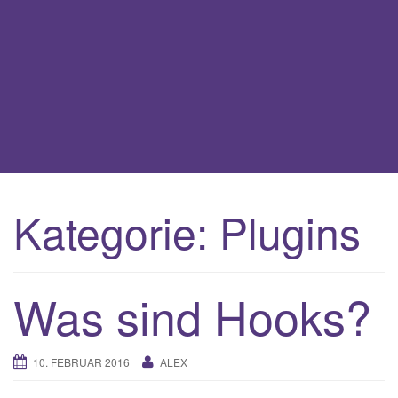
t
i
o
n
Kategorie:
Plugins
Was sind Hooks?
10. FEBRUAR 2016
ALEX