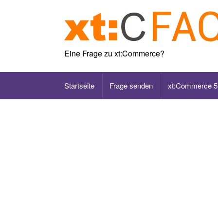
Skip
to
content
Eine Frage zu xt:Commerce?
Startseite
Frage senden
xt:Commerce 5