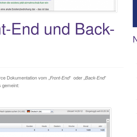
nt-End und Back-
N
erce Dokumentation vom „
Front-End
“ oder „
Back-End
“
s gemeint: